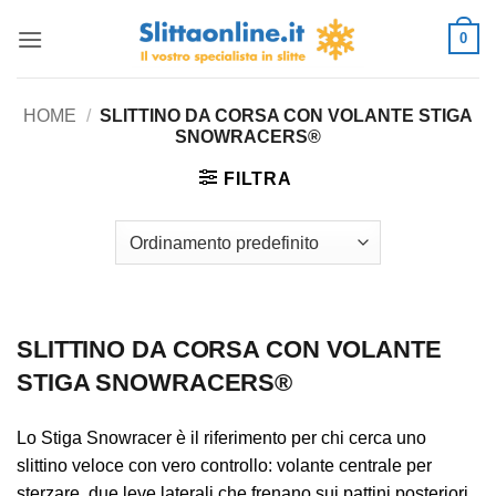
Salta
0
ai
contenuti
HOME
/
SLITTINO DA CORSA CON VOLANTE STIGA
SNOWRACERS®
FILTRA
SLITTINO DA CORSA CON VOLANTE
STIGA SNOWRACERS®
Lo Stiga Snowracer è il riferimento per chi cerca uno
slittino veloce con vero controllo: volante centrale per
sterzare, due leve laterali che frenano sui pattini posteriori.