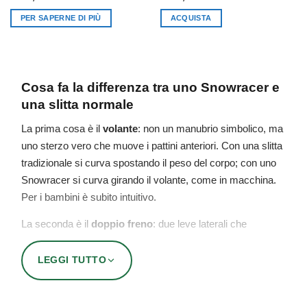
PER SAPERNE DI PIÙ
ACQUISTA
Cosa fa la differenza tra uno Snowracer e
una slitta normale
La prima cosa è il
volante
: non un manubrio simbolico, ma
uno sterzo vero che muove i pattini anteriori. Con una slitta
tradizionale si curva spostando il peso del corpo; con uno
Snowracer si curva girando il volante, come in macchina.
Per i bambini è subito intuitivo.
La seconda è il
doppio freno
: due leve laterali che
premono sulla neve dietro i pattini posteriori. Tirando una
sola si curva, tirando entrambe si rallenta o si ferma. È
LEGGI TUTTO
quello che rende lo Snowracer adatto anche a piste più
ripide dove una slitta classica diventerebbe difficile da