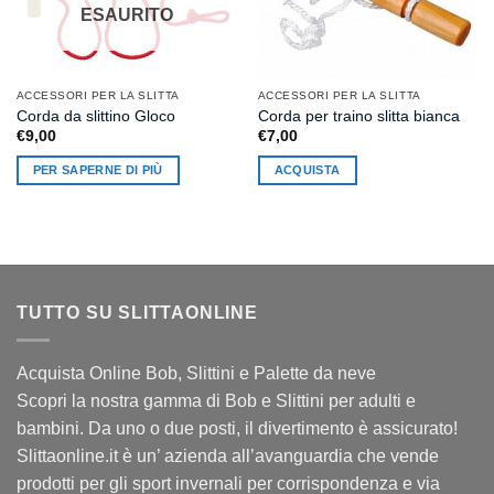
ESAURITO
ACCESSORI PER LA SLITTA
ACCESSORI PER LA SLITTA
Corda da slittino Gloco
Corda per traino slitta bianca
€
9,00
€
7,00
PER SAPERNE DI PIÙ
ACQUISTA
TUTTO SU SLITTAONLINE
Acquista Online Bob, Slittini e Palette da neve
Scopri la nostra gamma di Bob e Slittini per adulti e
bambini. Da uno o due posti, il divertimento è assicurato!
Slittaonline.it è un’ azienda all’avanguardia che vende
prodotti per gli sport invernali per corrispondenza e via