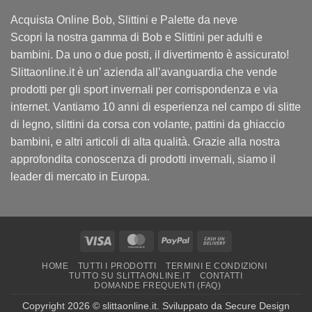
Acquista Online Bob, Slittini e Palette da neve
Scopri la nostra gamma di Bob e Slittini per adulti e
bambini. Da uno o due posti, il divertimento è assicurato!
Slittaonline.it è un’ azienda all’avanguardia che vende
prodotti per gli sport invernali per corrispondenza e via
internet. Vantiamo 10 anni di esperienza nel campo di slitte
di legno, slittini da corsa con volante, pattini da ghiaccio
bambini, e altri articoli di alta qualità. Grazie alla nostra
approfondita conoscenza di prodotti invernali, siamo il
leader di mercato in Europa.
Visa
MasterCard
PayPal
Cash
On
HOME
TUTTI I PRODOTTI
TERMINI E CONDIZIONI
Delivery
TUTTO SU SLITTAONLINE.IT
CONTATTI
DOMANDE FREQUENTI (FAQ)
Copyright 2026 ©
slittaonline.it
. Sviluppato da
Secure Design