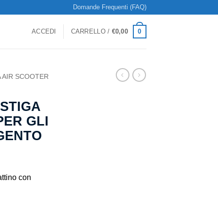
Domande Frequenti (FAQ)
0
ACCEDI
CARRELLO /
€
0,00
 AIR SCOOTER
STIGA
PER GLI
RGENTO
ttino con