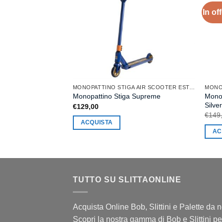
In off
MONOPATTINO STIGA AIR SCOOTER ESTATE
Monop
Monopattino Stiga Supreme
Silve
€
129,00
€
149
ACQUISTA
AC
TUTTO SU SLITTAONLINE
Acquista Online Bob, Slittini e Palette da 
Scopri la nostra gamma di Bob e Slittini pe