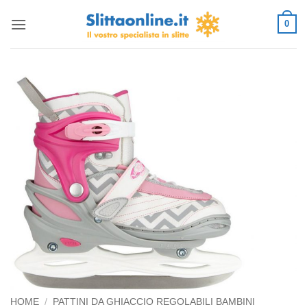
Salta
0
ai
contenuti
HOME
/
PATTINI DA GHIACCIO REGOLABILI BAMBINI